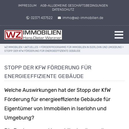
IMPRESSUM
AGB-ALLGEMEINE GESCHÄFTSBEDINGUNGEN
DATENSCHUTZ
02371 437522
immo@wz-immobilien.de
WZ IMMOBILIEN
>
AKTUELLES
>
FÖRDERPROGRAMME FÜR IMMOBILIEN IN ISERLOHN UND UMGEBUNG
>
STOPP DER KFW FÖRDERUNG FÜR ENERGIEEFFIZIENTE GEBÄUDE
STOPP DER KFW FÖRDERUNG FÜR
ENERGIEEFFIZIENTE GEBÄUDE
Welche Auswirkungen hat der Stopp der KfW
Förderung für energieeffiziente Gebäude für
Eigentümer von Immobilien in Iserlohn und
Umgebung?