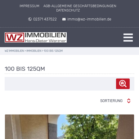
IMPRESSUM
AGB-ALLGEMEINE GESCHÄFTSBEDINGUNGEN
DATENSCHUTZ
02371 437522
immo@wz-immobilien.de
WZ IMMOBILIEN
>
IMMOBILIEN
>
100 BIS 125QM
100 BIS 125QM
SORTIERUNG