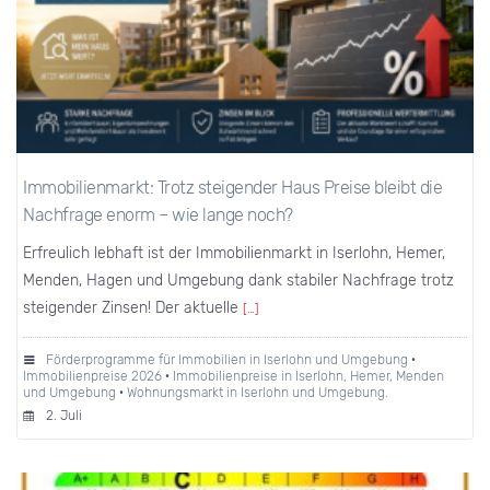
Immobilienmarkt: Trotz steigender Haus Preise bleibt die
Nachfrage enorm – wie lange noch?
Erfreulich lebhaft ist der Immobilienmarkt in Iserlohn, Hemer,
Menden, Hagen und Umgebung dank stabiler Nachfrage trotz
steigender Zinsen! Der aktuelle
[…]
Förderprogramme für Immobilien in Iserlohn und Umgebung
·
Immobilienpreise 2026
·
Immobilienpreise in Iserlohn, Hemer, Menden
und Umgebung
·
Wohnungsmarkt in Iserlohn und Umgebung.
2. Juli