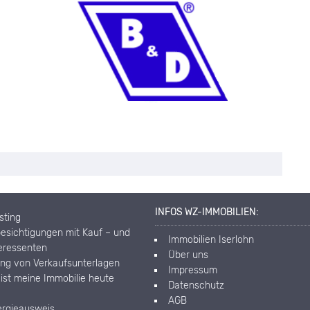
INFOS WZ-IMMOBILIEN:
isting
esichtigungen mit Kauf – und
Immobilien Iserlohn
teressenten
Über uns
ung von Verkaufsunterlagen
Impressum
 ist meine Immobilie heute
Datenschutz
AGB
ergieausweis