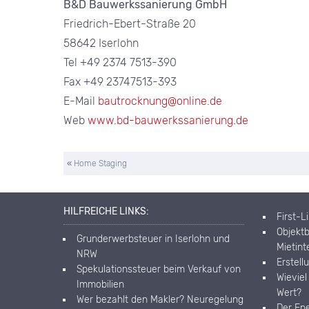
B&D Bauwerkssanierung GmbH
Friedrich-Ebert-Straße 20
58642 Iserlohn
Tel +49 2374 7513-390
Fax +49 23747513-393
E-Mail
bautrocknung@online.de
Web
www.bd-bauwerkssanierung.de
«
Home Staging
HILFREICHE LINKS:
First-L
Objektb
Grunderwerbsteuer in Iserlohn und
Mietin
NRW
Erstell
Spekulationssteuer beim Verkauf von
Wieviel
Immobilien
Wert?
Wer bezahlt den Makler? Neuregelung
Der En