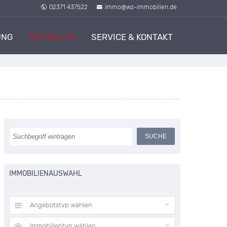
02371 437522
immo@wz-immobilien.de
UNG
AKTUELLES
SERVICE & KONTAKT
IMMOBILIENAUSWAHL
Angebotstyp wählen
Immobilientyp wählen