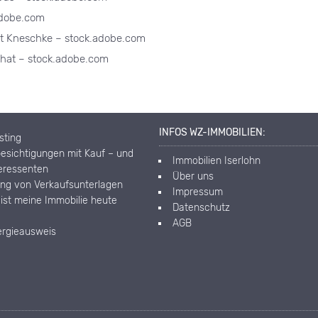
adobe.com
rt Kneschke – stock.adobe.com
phat – stock.adobe.com
INFOS WZ-IMMOBILIEN:
isting
esichtigungen mit Kauf – und
Immobilien Iserlohn
teressenten
Über uns
ung von Verkaufsunterlagen
Impressum
 ist meine Immobilie heute
Datenschutz
AGB
ergieausweis