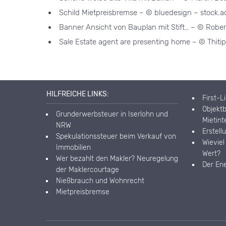
Schild Mietpreisbremse – © bluedesign – stock.
Banner Ansicht von Bauplan mit Stift… – © Robe
Sale Estate agent are presenting home – © Thiti
HILFREICHE LINKS:
First-L
Objektb
Grunderwerbsteuer in Iserlohn und
Mietin
NRW
Erstell
Spekulationssteuer beim Verkauf von
Wieviel
Immobilien
Wert?
Wer bezahlt den Makler? Neuregelung
Der En
der Maklercourtage
Nießbrauch und Wohnrecht
Mietpreisbremse