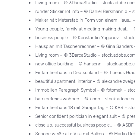
Living room – © 3DarcaStudio – stock.adobe.co
runder Sticker rot info – © Daniel Berkmann o –
Makler hält Meterstab in Form von einem Haus… –
Young couple, family at meeting making deal… – 
business people – © Konstantin Yuganov – stoc
Hausplan mit Taschenrechner – © Gina Sanders 
Living room – © 3DarcaStudio – stock.adobe.co
new office building – © hansenn – stock.adobe.
Einfamilienhaus in Deutschland – © Tiberius Gr
beautiful apartment, interior – © alexandre zvei
Immobilien Paragraph Symbol – © fotomek – st
barrierefreies wohnen – © kiono – stock.adobe.
Einfamilienhaus 18 mit Garage Tag – © KB3 – st
Senior confident politician in elegant suit – © p
close up. successful business people… – © ASDF
Schöne weiße alte Villa mit Balkon – © Martin D