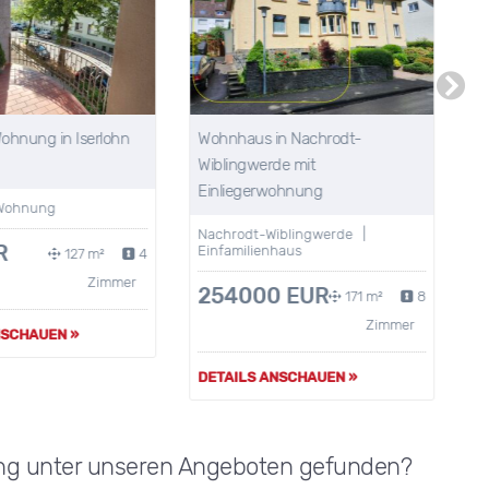
hnung in Iserlohn
Wohnhaus in Nachrodt-
Ei
Wiblingwerde mit
Wa
Einliegerwohnung
En
Wohnung
Nachrodt-Wiblingwerde |
He
R
Einfamilienhaus
Ei
127 m²
4
Zimmer
254000 EUR
V
171 m²
8
2
Zimmer
SCHAUEN »
DETAILS ANSCHAUEN »
DE
ng unter unseren Angeboten gefunden?