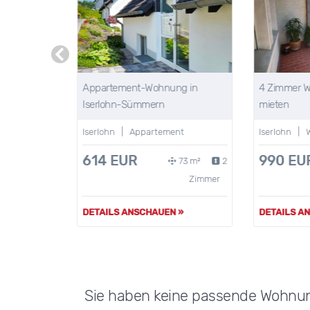
e
Appartement-Wohnung in
4 Zimmer Wo
d
Iserlohn-Sümmern
mieten
haus
Iserlohn | Appartement
Iserlohn | 
614 EUR
990 EU
30 m²
6
73 m²
2
Zimmer
Zimmer
»
DETAILS ANSCHAUEN »
DETAILS AN
Sie haben keine passende Wohnu