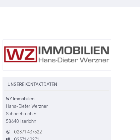
UNSERE KONTAKTDATEN
WZ Immobilien
Hans-Dieter Werzner
Schneebruch 6
58640 Iserlohn
02371 437522
VERKAUFT!
02371 42271