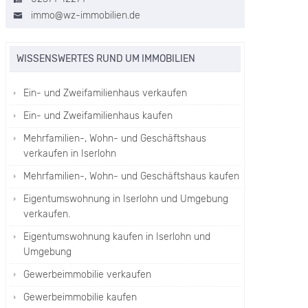
immo@wz-immobilien.de
WISSENSWERTES RUND UM IMMOBILIEN
nfamilienhaus Hemer am
Zweifamilienhaus in Hemer auf
Ein- und Zweifamilienhaus verkaufen
ldrand mit Grundstück und
Traumgrundstück
Ein- und Zweifamilienhaus kaufen
twicklungspotenzial
Hemer | Einfamilienhaus -
Mehrfamilien-, Wohn- und Geschäftshaus
Einfamilienhaus Hemer -
mer | Einfamilienhaus -
Mehrfamilienhaus -
verkaufen in Iserlohn
nfamilienhaus Hemer
Zweifamilienhaus -
Zweifamilienhaus Hemer
Mehrfamilien-, Wohn- und Geschäftshaus kaufen
B
72 m²
4
Auf
Eigentumswohnung in Iserlohn und Umgebung
56000 EUR
206 m²
8
Zimmer
verkaufen.
Anfrage EUR
Zimmer
Eigentumswohnung kaufen in Iserlohn und
TAILS ANSCHAUEN »
Umgebung
DETAILS ANSCHAUEN »
Gewerbeimmobilie verkaufen
Gewerbeimmobilie kaufen