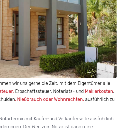
ehmen wir uns gerne die Zeit, mit dem Eigentümer alle
steuer
,
Erbschaftssteuer, Notariats- und
Maklerkosten
,
chulden
, Nießbrauch oder Wohnrechten,
ausführlich zu
otartermin mit Käufer-und Verkäuferseite ausführlich
nderungen. Der Weg zum Notar ist dann reine