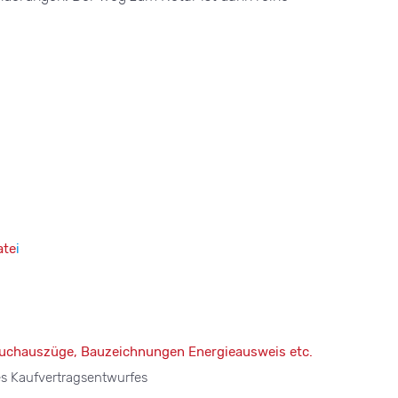
ate
i
buchauszüge, Bauzeichnungen Energieausweis etc.
es Kaufvertragsentwurfes