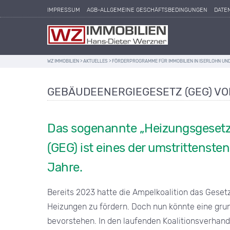
IMPRESSUM
AGB-ALLGEMEINE GESCHÄFTSBEDINGUNGEN
DATE
WZ IMMOBILIEN
>
AKTUELLES
>
FÖRDERPROGRAMME FÜR IMMOBILIEN IN ISERLOHN U
GEBÄUDEENERGIEGESETZ (GEG) VO
Das sogenannte „Heizungsgesetz“
(GEG) ist eines der umstrittenste
Jahre.
Bereits 2023 hatte die Ampelkoalition das Geset
Heizungen zu fördern. Doch nun könnte eine gr
bevorstehen. In den laufenden Koalitionsverhan