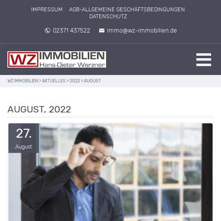
IMPRESSUM
AGB-ALLGEMEINE GESCHÄFTSBEDINGUNGEN
DATENSCHUTZ
02371 437522
immo@wz-immobilien.de
WZ IMMOBILIEN
>
AKTUELLES
>
2022
>
AUGUST
AUGUST, 2022
27.
August