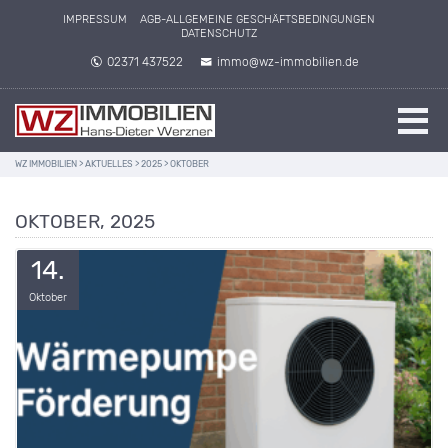
IMPRESSUM
AGB-ALLGEMEINE GESCHÄFTSBEDINGUNGEN
DATENSCHUTZ
02371 437522
immo@wz-immobilien.de
WZ IMMOBILIEN
>
AKTUELLES
>
2025
>
OKTOBER
OKTOBER, 2025
14.
Oktober