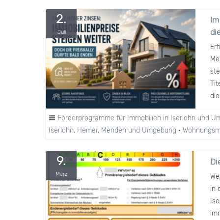
2.
Im
di
Juli
Erf
Me
ste
Tit
die
Förderprogramme für Immobilien in Iserlohn und 
Iserlohn, Hemer, Menden und Umgebung
·
Wohnungsma
9.
Di
März
We
in 
Is
imm