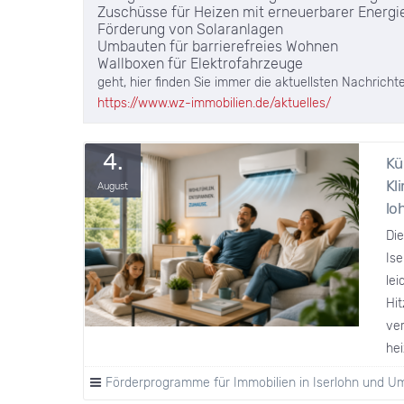
Zuschüsse für Heizen mit erneuerbarer Energi
Förderung von Solaranlagen
Umbauten für barrierefreies Wohnen
Wallboxen für Elektrofahrzeuge
geht, hier finden Sie immer die aktuellsten Nachrich
https://www.wz-immobilien.de/aktuelles/
4.
Kü
Kl
August
lo
Di
Is
le
Hi
ve
hei
Förderprogramme für Immobilien in Iserlohn und 