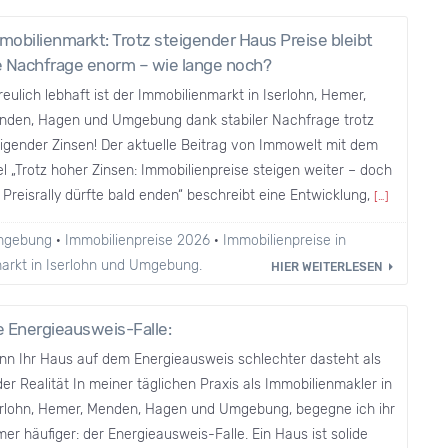
mobilienmarkt: Trotz steigender Haus Preise bleibt
e Nachfrage enorm – wie lange noch?
reulich lebhaft ist der Immobilienmarkt in Iserlohn, Hemer,
nden, Hagen und Umgebung dank stabiler Nachfrage trotz
igender Zinsen! Der aktuelle Beitrag von Immowelt mit dem
el „Trotz hoher Zinsen: Immobilienpreise steigen weiter – doch
 Preisrally dürfte bald enden“ beschreibt eine Entwicklung,
[…]
Umgebung
·
Immobilienpreise 2026
·
Immobilienpreise in
rkt in Iserlohn und Umgebung.
HIER WEITERLESEN
e Energieausweis-Falle:
nn Ihr Haus auf dem Energieausweis schlechter dasteht als
der Realität In meiner täglichen Praxis als Immobilienmakler in
erlohn, Hemer, Menden, Hagen und Umgebung, begegne ich ihr
er häufiger: der Energieausweis-Falle. Ein Haus ist solide