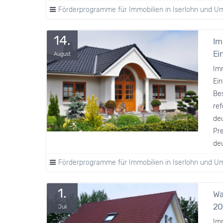
Förderprogramme für Immobilien in Iserlohn und 
14.
Im
Ei
August
Imm
Ein
Bes
ref
deu
Pr
de
Förderprogramme für Immobilien in Iserlohn und 
1.
Wa
20
Juli
Im