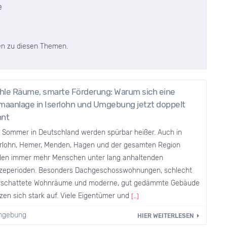
e
ten zu diesen Themen.
hle Räume, smarte Förderung: Warum sich eine
imaanlage in Iserlohn und Umgebung jetzt doppelt
hnt
e Sommer in Deutschland werden spürbar heißer. Auch in
erlohn, Hemer, Menden, Hagen und der gesamten Region
iden immer mehr Menschen unter lang anhaltenden
tzeperioden. Besonders Dachgeschosswohnungen, schlecht
rschattete Wohnräume und moderne, gut gedämmte Gebäude
zen sich stark auf. Viele Eigentümer und
[…]
Umgebung
HIER WEITERLESEN