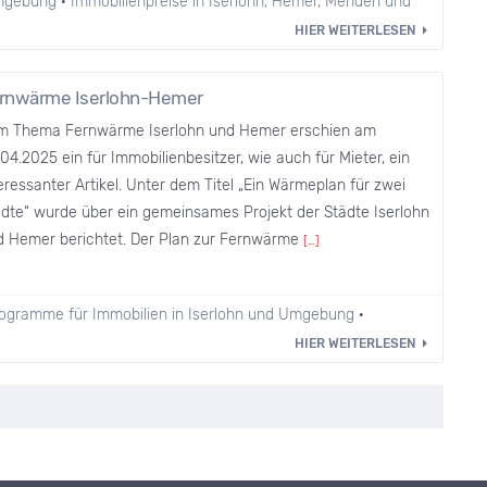
Umgebung
·
Immobilienpreise in Iserlohn, Hemer, Menden und
HIER WEITERLESEN
rnwärme Iserlohn-Hemer
m Thema Fernwärme Iserlohn und Hemer erschien am
04.2025 ein für Immobilienbesitzer, wie auch für Mieter, ein
eressanter Artikel. Unter dem Titel „Ein Wärmeplan für zwei
ädte“ wurde über ein gemeinsames Projekt der Städte Iserlohn
d Hemer berichtet. Der Plan zur Fernwärme
[…]
ogramme für Immobilien in Iserlohn und Umgebung
·
HIER WEITERLESEN