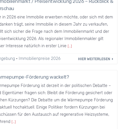
mobilienmarkt / Preisentwicklung 2026 – Rückblick &
rschau
r in 2026 eine Immobilie erwerben möchte, oder sich mit dem
anken trägt, seine Immobilie in diesem Jahr zu verkaufen,
llt sich sicher die Frage nach dem Immobilienmarkt und der
isentwicklung 2026. Als regionaler Immobilienmakler gilt
er Interesse natürlich in erster Linie
[…]
Umgebung
·
Immobilienpreise 2026
HIER WEITERLESEN
rmepumpe-Förderung wackelt?
mepumpe Förderung ist derzeit in der politischen Debatte –
 Eigentümer fragen sich: Bleibt die Förderung gesichert oder
ohen Kürzungen? Die Debatte um die Wärmepumpe Förderung
 aktuell hochaktuell. Einige Politiker fordern Kürzungen bei
schüssen für den Austausch auf regenerative Heizsysteme,
hrend
[…]