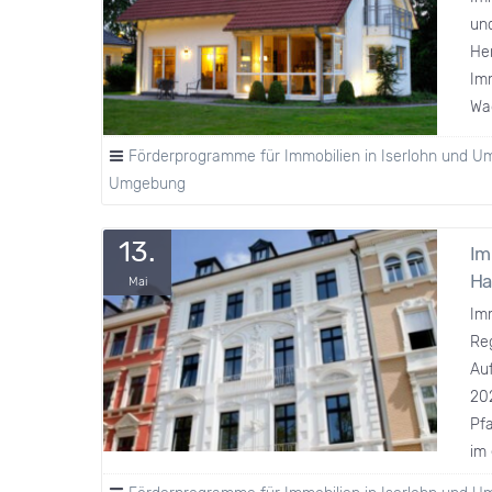
und
Hem
Im
Wa
Förderprogramme für Immobilien in Iserlohn und 
Umgebung
13.
Im
Ha
Mai
Im
Re
Au
20
Pfa
im