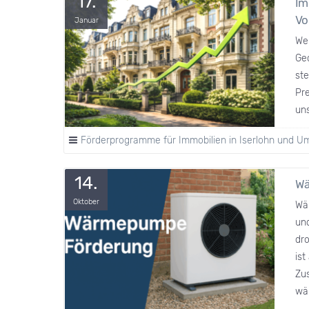
17.
Im
Vo
Januar
We
Ged
ste
Pre
uns
Förderprogramme für Immobilien in Iserlohn und 
14.
Wä
Oktober
Wär
und
dr
ist
Zu
wä