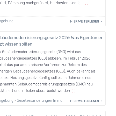
niert, Dämmung nachgerüstet, Heizkosten niedrig –
[…]
Umgebung
HIER WEITERLESEN
bäudemodernisierungsgesetz 2026: Was Eigentümer
tzt wissen sollten
s Gebäudemodernisierungsgesetz (GMG) wird das
bäudeenergiegesetzes (GEG) ablösen. Im Februar 2026
artet das parlamentarische Verfahren zur Reform des
sherigen Gebäudeenergiegesetzes (GEG). Auch bekannt als
becks Heizungsgesetz. Künftig soll es im Rahmen eines
genannten Gebäudemodernisierungsgesetzes (GMG) neu
ukturiert und in Teilen überarbeitet werden.
[…]
Umgebung
·
Gesetzesänderungen Immobilienmarkt
HIER WEITERLESEN