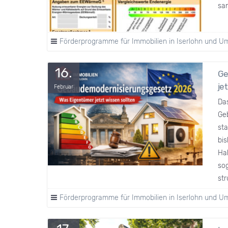
sa
Förderprogramme für Immobilien in Iserlohn und 
16.
Ge
je
Februar
Da
Ge
st
bi
Ha
so
str
Förderprogramme für Immobilien in Iserlohn und 