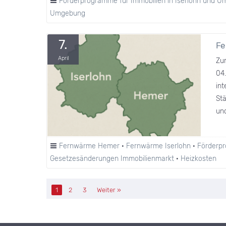
Förderprogramme für Immobilien in Iserlohn und 
Umgebung
7.
Fe
April
Zu
04.
int
St
un
Fernwärme Hemer
·
Fernwärme Iserlohn
·
Förderpr
Gesetzesänderungen Immobilienmarkt
·
Heizkosten
1
2
3
Weiter »