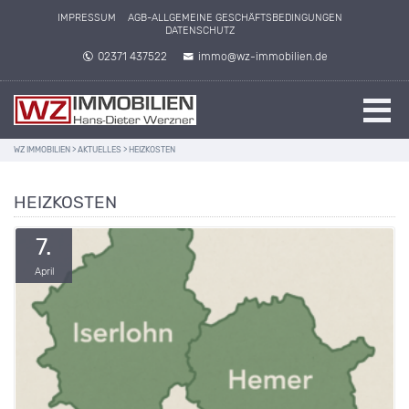
IMPRESSUM
AGB-ALLGEMEINE GESCHÄFTSBEDINGUNGEN
DATENSCHUTZ
02371 437522
immo@wz-immobilien.de
WZ IMMOBILIEN
>
AKTUELLES
>
HEIZKOSTEN
HEIZKOSTEN
7.
April