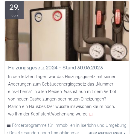
29.
Juni
Heizungsgesetz 2024 – Stand 30.06.2023
In den letzten Tagen war das Heizungsgesetz mit seinen
Änderungen zum Gebäudeenergiegesetz das „Nummer-
eins-Thema“ in allen Medien. Was ist nun mit dem Verbot
von neuen Gasheizungen oder neuen Ölheizungen?
Manch ein Hausbesitzer wusste inzwischen kaum noch,
wo Ihm der Kopf steht.Wochenlang wurde
[…]
Förderprogramme für Immobilien in Iserlohn und Umgebung
·
Gesetzesänderungen Immobilienmarkt
·
Heizkosten
HIER WEITERLESEN