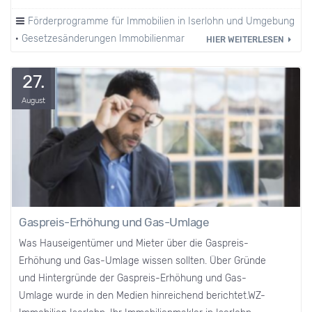
Förderprogramme für Immobilien in Iserlohn und Umgebung
·
Gesetzesänderungen Immobilienmarkt
·
Heizkosten
HIER WEITERLESEN
27.
August
Gaspreis-Erhöhung und Gas-Umlage
Was Hauseigentümer und Mieter über die Gaspreis-
Erhöhung und Gas-Umlage wissen sollten. Über Gründe
und Hintergründe der Gaspreis-Erhöhung und Gas-
Umlage wurde in den Medien hinreichend berichtet.WZ-