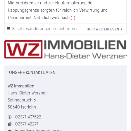
Mietpreisbremse und zur Neuformulierung der
Kappungsgrenze sorgten für reichlich Verwirrung und
Unsicherheit. Natürlich wirkt sich
[…]
Gesetzesänderungen Immobilienmarkt
·
Heizkosten
HIER WEITERLESEN
UNSERE KONTAKTDATEN
WZ Immobilien
Hans-Dieter Werzner
Schneebruch 6
58640 Iserlohn
02371 437522
02371 42271