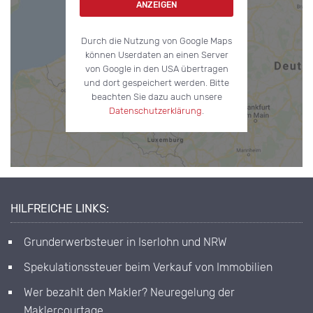
ANZEIGEN
Durch die Nutzung von Google Maps
können Userdaten an einen Server
von Google in den USA übertragen
und dort gespeichert werden. Bitte
beachten Sie dazu auch unsere
Datenschutzerklärung
.
HILFREICHE LINKS:
Grunderwerbsteuer in Iserlohn und NRW
Spekulationssteuer beim Verkauf von Immobilien
Wer bezahlt den Makler? Neuregelung der
Maklercourtage