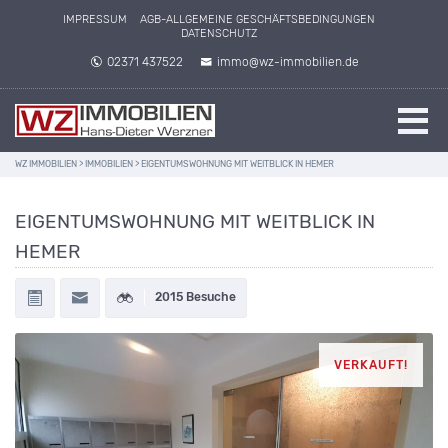
IMPRESSUM
AGB-ALLGEMEINE GESCHÄFTSBEDINGUNGEN
DATENSCHUTZ
02371 437522
immo@wz-immobilien.de
WZ IMMOBILIEN
>
IMMOBILIEN
>
EIGENTUMSWOHNUNG MIT WEITBLICK IN HEMER
EIGENTUMSWOHNUNG MIT WEITBLICK IN
HEMER
2015 Besuche
VERKAUFT!