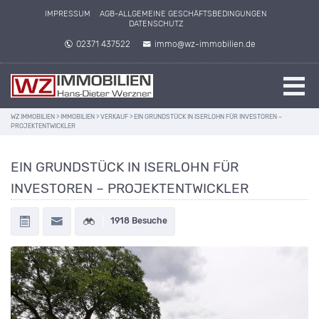
IMPRESSUM
AGB-ALLGEMEINE GESCHÄFTSBEDINGUNGEN
DATENSCHUTZ
02371 437522
immo@wz-immobilien.de
WZ IMMOBILIEN
>
IMMOBILIEN
>
VERKAUF
>
EIN GRUNDSTÜCK IN ISERLOHN FÜR INVESTOREN –
PROJEKTENTWICKLER
EIN GRUNDSTÜCK IN ISERLOHN FÜR
INVESTOREN – PROJEKTENTWICKLER
1918 Besuche