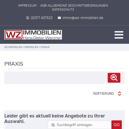
IMPRESSUM
AGB-ALLGEMEINE GESCHÄFTSBEDINGUNGEN
DATENSCHUTZ
02371 437522
immo@wz-immobilien.de
WZ IMMOBILIEN
>
IMMOBILIEN
>
PRAXIS
PRAXIS
SORTIERUNG
Leider gibt es aktuell keine Angebote zu Ihrer
Auswahl.