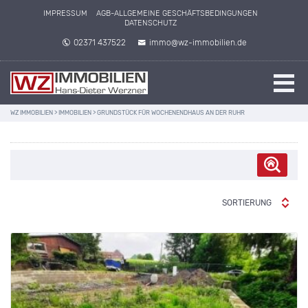
IMPRESSUM
AGB-ALLGEMEINE GESCHÄFTSBEDINGUNGEN
DATENSCHUTZ
02371 437522
immo@wz-immobilien.de
WZ IMMOBILIEN
>
IMMOBILIEN
>
GRUNDSTÜCK FÜR WOCHENENDHAUS AN DER RUHR
SORTIERUNG