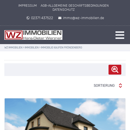
IMPRESSUM
AGB-ALLGEMEINE GESCHÄFTSBEDINGUNGEN
DATENSCHUTZ
02371 437522
immo@wz-immobilien.de
WZ IMMOBILIEN
>
IMMOBILIEN
>
IMMOBILIE KAUFEN FRÖNDENBERG
SORTIERUNG