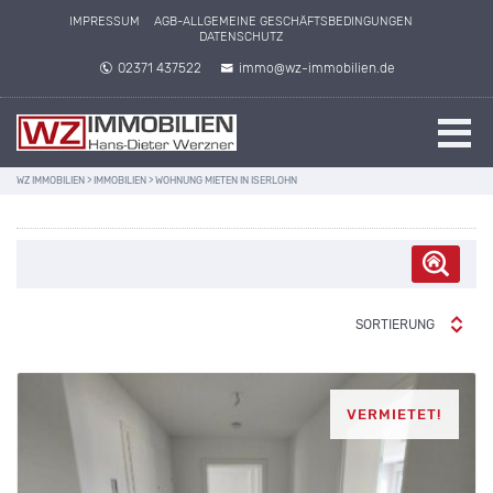
IMPRESSUM
AGB-ALLGEMEINE GESCHÄFTSBEDINGUNGEN
DATENSCHUTZ
02371 437522
immo@wz-immobilien.de
WZ IMMOBILIEN
>
IMMOBILIEN
>
WOHNUNG MIETEN IN ISERLOHN
SORTIERUNG
VERMIETET!