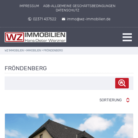
IMPRESSUM
AGB-ALLGEMEINE GESCHÄFTSBEDINGUNGEN
DATENSCHUTZ
02371 437522
immo@wz-immobilien.de
WZ IMMOBILIEN
>
IMMOBILIEN
>
FRÖNDENBERG
FRÖNDENBERG
SORTIERUNG