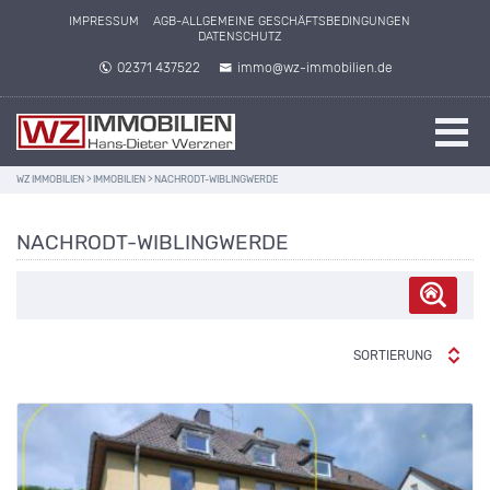
IMPRESSUM
AGB-ALLGEMEINE GESCHÄFTSBEDINGUNGEN
DATENSCHUTZ
02371 437522
immo@wz-immobilien.de
WZ IMMOBILIEN
>
IMMOBILIEN
>
NACHRODT-WIBLINGWERDE
NACHRODT-WIBLINGWERDE
SORTIERUNG