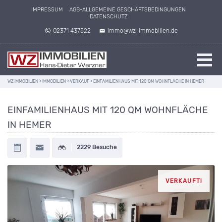
IMPRESSUM
AGB-ALLGEMEINE GESCHÄFTSBEDINGUNGEN
DATENSCHUTZ
02371 437522
immo@wz-immobilien.de
WZ IMMOBILIEN
>
IMMOBILIEN
>
VERKAUF
>
EINFAMILIENHAUS MIT 120 QM WOHNFLÄCHE IN HEMER
EINFAMILIENHAUS MIT 120 QM WOHNFLÄCHE
IN HEMER
2229 Besuche
VERKAUFT!