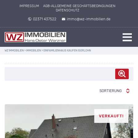
IMPRESSUM
AGB-ALLGEMEINE GESCHÄFTSBEDINGUNGEN
DATENSCHUTZ
02371 437522
immo@wz-immobilien.de
WZ IMMOBILIEN
>
IMMOBILIEN
>
EINFAMILIENHAUS KAUFEN ISERLOHN
SORTIERUNG
VERKAUFT!