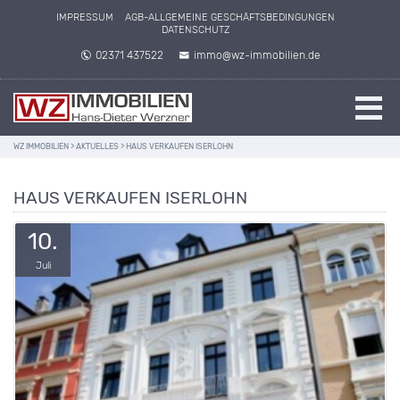
IMPRESSUM
AGB-ALLGEMEINE GESCHÄFTSBEDINGUNGEN
DATENSCHUTZ
02371 437522
immo@wz-immobilien.de
WZ IMMOBILIEN
>
AKTUELLES
>
HAUS VERKAUFEN ISERLOHN
HAUS VERKAUFEN ISERLOHN
10.
Juli