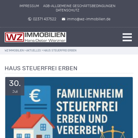
IMPRESSUM
AGB-ALLGEMEINE GESCHÄFTSBEDINGUNGEN
DATENSCHUTZ
02371 437522
immo@wz-immobilien.de
WZ IMMOBILIEN
>
AKTUELLES
>
HAUS STEUERFREI ERBEN
HAUS STEUERFREI ERBEN
30.
Juli