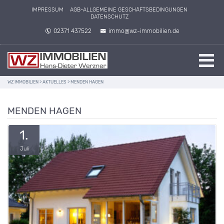
IMPRESSUM
AGB-ALLGEMEINE GESCHÄFTSBEDINGUNGEN
DATENSCHUTZ
02371 437522
immo@wz-immobilien.de
WZ IMMOBILIEN
>
AKTUELLES
>
MENDEN HAGEN
MENDEN HAGEN
1.
Juli