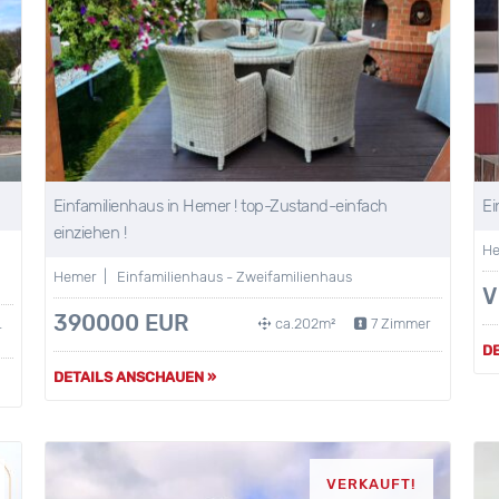
Einfamilienhaus in Hemer ! top-Zustand-einfach
Ei
einziehen !
He
Hemer | Einfamilienhaus - Zweifamilienhaus
V
390000 EUR
ca.202m²
7 Zimmer
r
D
DETAILS ANSCHAUEN »
VERKAUFT!