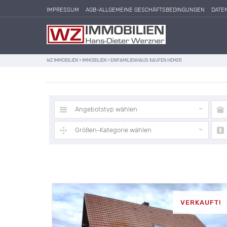
IMPRESSUM
AGB-ALLGEMEINE GESCHÄFTSBEDINGUNGEN
DATE
WZ IMMOBILIEN
>
IMMOBILIEN
>
EINFAMILIENHAUS KAUFEN HEMER
Angebotstyp wählen
Größen-Kategorie wählen
VERKAUFT!