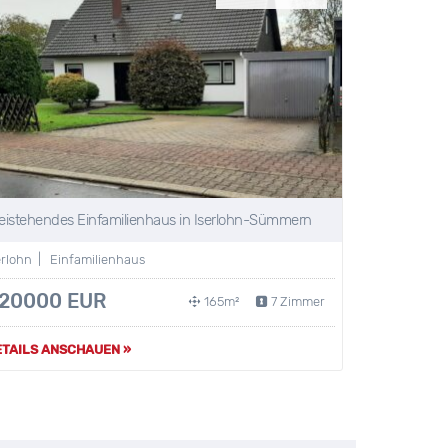
eistehendes Einfamilienhaus in Iserlohn-Sümmern
erlohn | Einfamilienhaus
20000 EUR
165m²
7 Zimmer
ETAILS ANSCHAUEN »