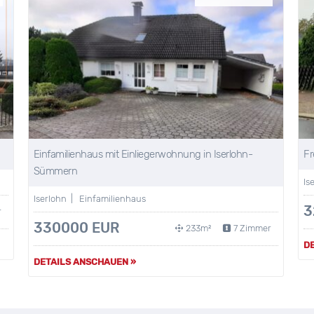
Einfamilienhaus mit Einliegerwohnung in Iserlohn-
Fr
Sümmern
Is
Iserlohn | Einfamilienhaus
3
r
330000 EUR
233m²
7 Zimmer
D
DETAILS ANSCHAUEN »