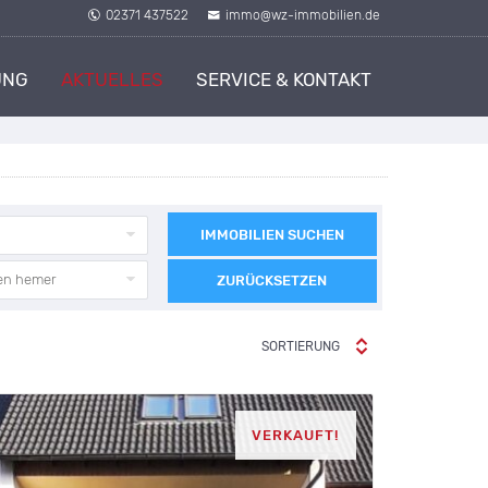
02371 437522
immo@wz-immobilien.de
UNG
AKTUELLES
SERVICE & KONTAKT
IMMOBILIEN SUCHEN
fen hemer
ZURÜCKSETZEN
SORTIERUNG
VERKAUFT!