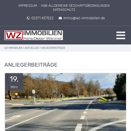
IMPRESSUM
AGB-ALLGEMEINE GESCHÄFTSBEDINGUNGEN
DATENSCHUTZ
02371 437522
immo@wz-immobilien.de
WZ IMMOBILIEN
>
AKTUELLES
>
ANLIEGERBEITRÄGE
ANLIEGERBEITRÄGE
19.
März