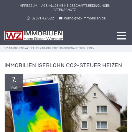
IMPRESSUM
AGB-ALLGEMEINE GESCHÄFTSBEDINGUNGEN
DATENSCHUTZ
02371 437522
immo@wz-immobilien.de
WZ IMMOBILIEN
>
AKTUELLES
>
IMMOBILIEN ISERLOHN CO2-STEUER HEIZEN
IMMOBILIEN ISERLOHN CO2-STEUER HEIZEN
7.
April