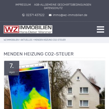
IMPRESSUM
AGB-ALLGEMEINE GESCHÄFTSBEDINGUNGEN
DATENSCHUTZ
02371 437522
immo@wz-immobilien.de
WZ IMMOBILIEN
>
AKTUELLES
>
MENDEN HEIZUNG CO2-STEUER
MENDEN HEIZUNG CO2-STEUER
7.
April