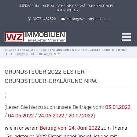
IMPRESSUM
AGB-ALLGEMEINE GESCHÄFTSBEDINGUNGEN
DATENSCHUTZ
02371 437522
immo@wz-immobilien.de
WZ IMMOBILIEN
>
AKTUELLES
>
GESETZESÄNDERUNGEN IMMOBILIENMARKT
>
GRUNDSTEUER 2022
ELSTER – GRUNDSTEUER-ERKLÄRUNG NRW.
GRUNDSTEUER 2022 ELSTER –
GRUNDSTEUER-ERKLÄRUNG NRW.
(
(Lesen Sie hierzu auch unsere Beiträge vom:
03.01.2022
/
04.05.2022
/
24.06.2022
/
20.07.2022
)
Wie in unserem
Beitrag vom 24. Juni 2022
zum Thema
„Grundsteuer 2022 Elster“ angekündigt, ist das mit