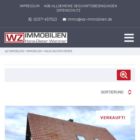
IMPRESSUM
AGB-ALLGEMEINE GESCHÄFTSBEDINGUNGEN
DATENSCHUTZ
02371 437522
immo@wz-immobilien.de
WZ IMMOBILIEN
>
IMMOBILIEN
>
HAUS KAUFEN HEMER
SORTIERUNG
VERKAUFT!