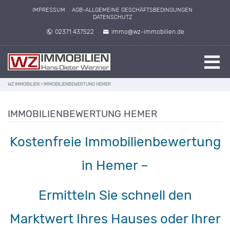
IMPRESSUM
AGB-ALLGEMEINE GESCHÄFTSBEDINGUNGEN
DATENSCHUTZ
02371 437522
immo@wz-immobilien.de
WZ IMMOBILIEN
>
IMMOBILIENBEWERTUNG HEMER
IMMOBILIENBEWERTUNG HEMER
Kostenfreie Immobilienbewertung
in Hemer –
Ermitteln Sie schnell den
Marktwert Ihres Hauses oder Ihrer