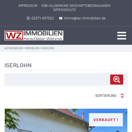
IMPRESSUM
AGB-ALLGEMEINE GESCHÄFTSBEDINGUNGEN
DATENSCHUTZ
02371 437522
immo@wz-immobilien.de
WZ IMMOBILIEN
>
IMMOBILIEN
>
ISERLOHN
ISERLOHN
SORTIERUNG
VERKAUFT !