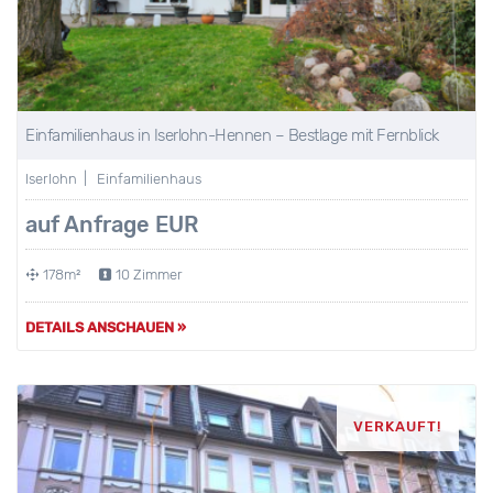
Einfamilienhaus in Iserlohn-Hennen – Bestlage mit Fernblick
Iserlohn | Einfamilienhaus
auf Anfrage EUR
178m²
10 Zimmer
DETAILS ANSCHAUEN »
VERKAUFT!