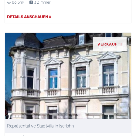
86,5m²
3 Zimmer
DETAILS ANSCHAUEN »
VERKAUFT!
Repräsentative Stadtvilla in Iserlohn