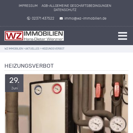
IMPRESSUM
AGB-ALLGEMEINE GESCHÄFTSBEDINGUNGEN
DATENSCHUTZ
02371 437522
immo@wz-immobilien.de
WZ IMMOBILIEN
>
AKTUELLES
>
HEIZUNGSVERBOT
HEIZUNGSVERBOT
29.
Juni