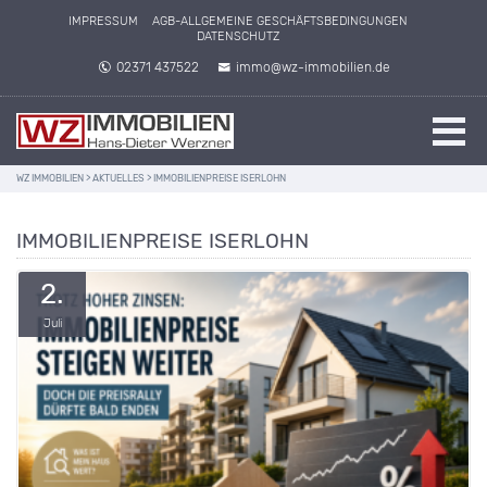
IMPRESSUM
AGB-ALLGEMEINE GESCHÄFTSBEDINGUNGEN
DATENSCHUTZ
02371 437522
immo@wz-immobilien.de
WZ IMMOBILIEN
>
AKTUELLES
>
IMMOBILIENPREISE ISERLOHN
IMMOBILIENPREISE ISERLOHN
2.
Juli