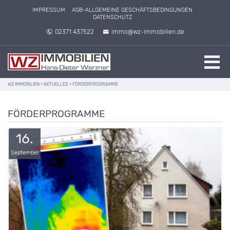
IMPRESSUM
AGB-ALLGEMEINE GESCHÄFTSBEDINGUNGEN
DATENSCHUTZ
02371 437522
immo@wz-immobilien.de
WZ IMMOBILIEN
>
AKTUELLES
>
FÖRDERPROGRAMME
FÖRDERPROGRAMME
16.
September